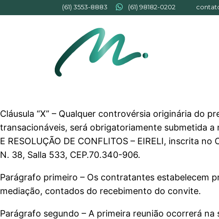
(61) 3553-8883
(61) 98182-0202
contat
Cláusula “X” – Qualquer controvérsia originária do pre
transacionáveis, será obrigatoriamente submetida
E RESOLUÇÃO DE CONFLITOS – EIRELI, inscrita no CN
N. 38, Salla 533, CEP.70.340-906.
Parágrafo primeiro – Os contratantes estabelecem pr
mediação, contados do recebimento do convite.
Parágrafo segundo – A primeira reunião ocorrerá n