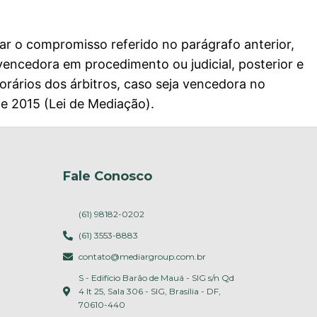
ar o compromisso referido no parágrafo anterior,
encedora em procedimento ou judicial, posterior e
rários dos árbitros, caso seja vencedora no
de 2015 (Lei de Mediação).
Fale Conosco
(61) 98182-0202
(61) 3553-8883
contato@mediargroup.com.br
S - Edifício Barão de Mauá - SIG s/n Qd
4 lt 25, Sala 306 - SIG, Brasília - DF,
70610-440