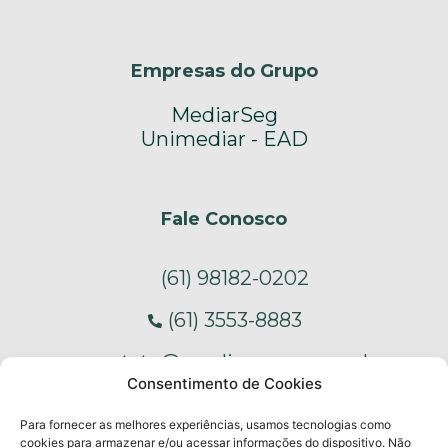
Empresas do Grupo
MediarSeg
Unimediar - EAD
Fale Conosco
(61) 98182-0202
(61) 3553-8883
contato@mediargroup.com.br
Consentimento de Cookies
S - Edifício Barão de Mauá - SIG s/n Qd 4
Para fornecer as melhores experiências, usamos tecnologias como
lt 25, Sala 306 - SIG, Brasília - DF, 70610-
cookies para armazenar e/ou acessar informações do dispositivo. Não