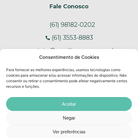
Fale Conosco
(61) 98182-0202
(61) 3553-8883
contato@mediargroup.com.br
Consentimento de Cookies
S - Edifício Barão de Mauá - SIG s/n Qd 4
Para fornecer as melhores experiências, usamos tecnologias como
lt 25, Sala 306 - SIG, Brasília - DF, 70610-
cookies para armazenar e/ou acessar informações do dispositivo. Não
consentir ou retirar o consentimento pode afetar negativamente certos
440
recursos e funções.
Aceitar
Negar
2022 © Todos os Direitos Reservados - Mediar Group
Ver preferências
Criação: MG